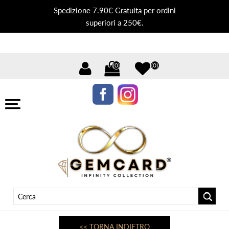
Spedizione 7.90€ Gratuita per ordini
superiori a 250€.
(0)
(0)
<< TORNA INDIETRO