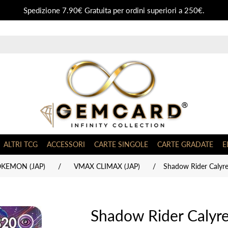
Spedizione 7.90€ Gratuita per ordini superiori a 250€.
ALTRI TCG
ACCESSORI
CARTE SINGOLE
CARTE GRADATE
E
OKEMON (JAP)
/
VMAX CLIMAX (JAP)
/
Shadow Rider Calyr
Shadow Rider Calyr