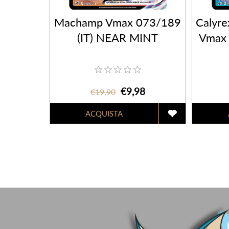
Machamp Vmax 073/189
Calyre
(IT) NEAR MINT
Vmax 
€9,98
€19,90