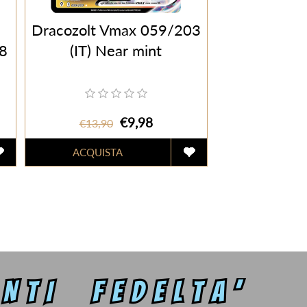
Dracozolt Vmax 059/203
8
(IT) Near mint
€9,98
€13,90