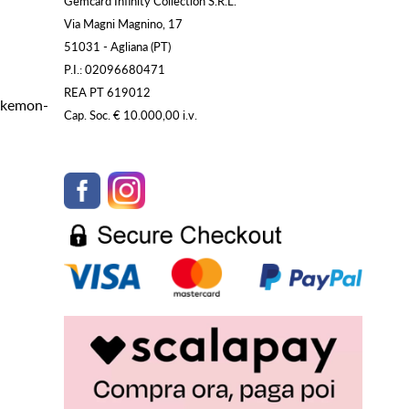
Gemcard Infinity Collection S.R.L.
Via Magni Magnino, 17
51031 - Agliana (PT)
P.I.: 02096680471
REA PT 619012
Pokemon-
Cap. Soc. € 10.000,00 i.v.