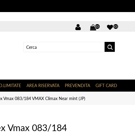
(0)
(0)
D.LIMITATE
AREA RISERVATA
PREVENDITA
GIFT CARD
ex Vmax 083/184 VMAX Climax Near mint (JP)
ex Vmax 083/184