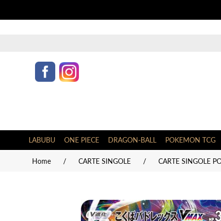
LABUBU
ONE PIECE
DRAGON-BALL
POKEMON TCG
Home
/
CARTE SINGOLE
/
CARTE SINGOLE P