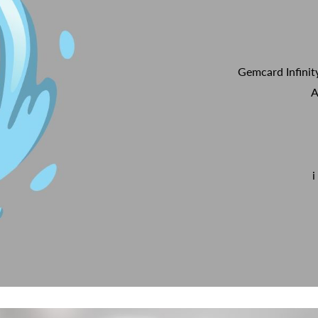
Gemcard Infinit
A
i