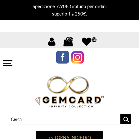
Spedizione 7.90€ Gratuita per ordini
superiori a 250€.
(0)
(0)
<< TORNA INDIETRO