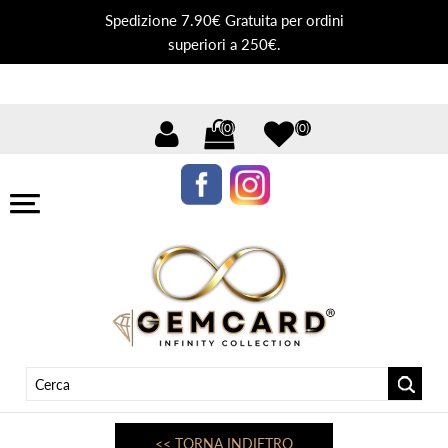
Spedizione 7.90€ Gratuita per ordini
superiori a 250€.
(0)
(0)
<< TORNA INDIETRO