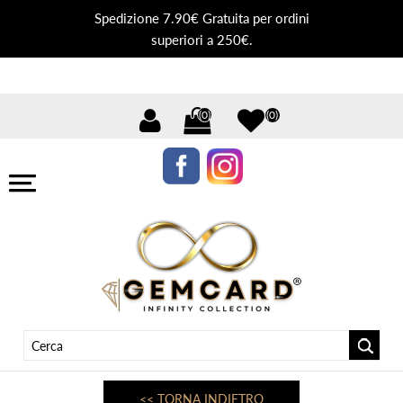
Spedizione 7.90€ Gratuita per ordini
superiori a 250€.
(0)
(0)
<< TORNA INDIETRO