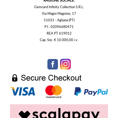
RAGIONE SOCIALE:
Gemcard Infinity Collection S.R.L.
Via Magni Magnino, 17
51031 - Agliana (PT)
P.I.: 02096680471
REA PT 619012
Cap. Soc. € 10.000,00 i.v.