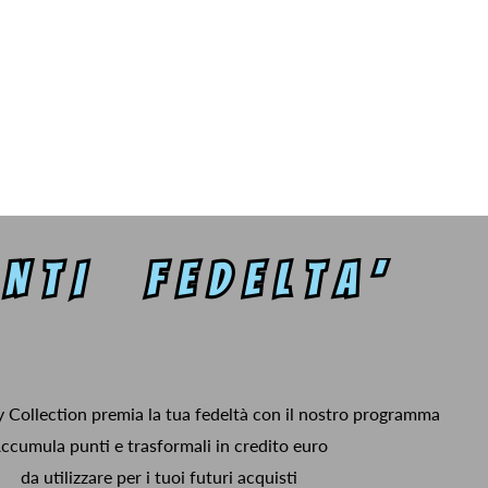
y Collection premia la tua fedeltà con il nostro programma
ccumula punti e trasformali in credito euro
da utilizzare per i tuoi futuri acquisti