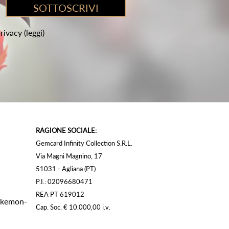
privacy
(leggi)
RAGIONE SOCIALE:
Gemcard Infinity Collection S.R.L.
Via Magni Magnino, 17
51031 - Agliana (PT)
P.I.: 02096680471
REA PT 619012
Pokemon-
Cap. Soc. € 10.000,00 i.v.