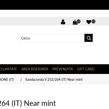
(0)
(0)
D.LIMITATE
AREA RISERVATA
PREVENDITA
GIFT CARD
ONE (IT)
/
Sandaconda V 252/264 (IT) Near mint
64 (IT) Near mint