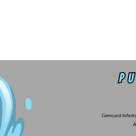
Gemcard Infinit
A