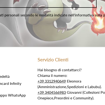
ati personali secondo le modalità indicate nell'informativa sulla 
Servizio Clienti
Hai bisogno di contattarci?
Chiama il numero:
edeltà
+39 3312940649
Eleonora
ard Infinity
(Amministrazione,Spedizioni e Labubu).
+39 3404566983
Giovanni (Collezioni 
Gruppo WhatsApp
Onepiece,Preordini e Community).