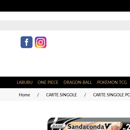
LABUBU
ONE PIECE
DRAGON-BALL
POKEMON TCG
Home
/
CARTE SINGOLE
/
CARTE SINGOLE PO