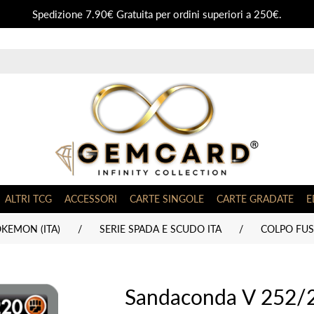
Spedizione 7.90€ Gratuita per ordini superiori a 250€.
ALTRI TCG
ACCESSORI
CARTE SINGOLE
CARTE GRADATE
E
KEMON (ITA)
/
SERIE SPADA E SCUDO ITA
/
COLPO FUSI
Sandaconda V 252/2