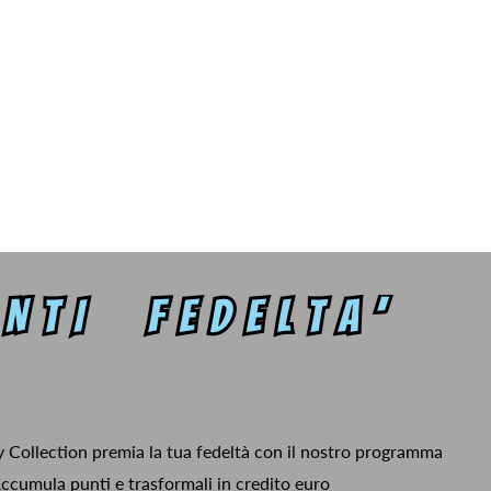
y Collection premia la tua fedeltà con il nostro programma
ccumula punti e trasformali in credito euro