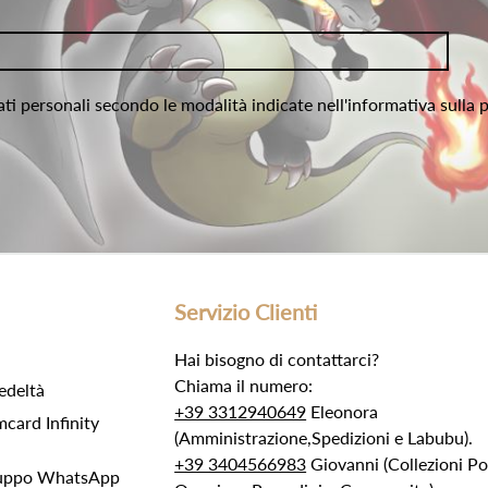
ati personali secondo le modalità indicate nell'informativa sulla 
Servizio Clienti
Hai bisogno di contattarci?
Chiama il numero:
edeltà
+39 3312940649
Eleonora
ard Infinity
(Amministrazione,Spedizioni e Labubu).
+39 3404566983
Giovanni (Collezioni 
Gruppo WhatsApp