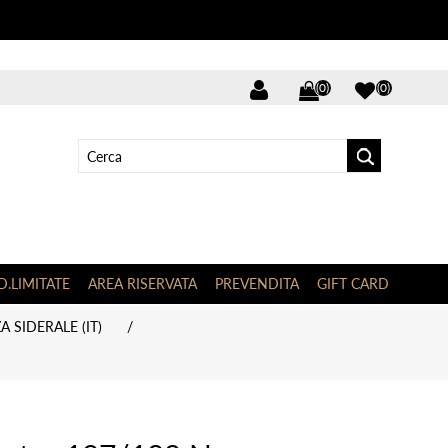
(0)
(0)
D.LIMITATE
AREA RISERVATA
PREVENDITA
GIFT CARD
 SIDERALE (IT)
/