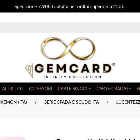
Spedizione 7.90€ Gratuita per ordini superiori a 250€.
ALTRI TCG
ACCESSORI
CARTE SINGOLE
CARTE GRADATE
E
KEMON (ITA)
/
SERIE SPADA E SCUDO ITA
/
LUCENTEZZA