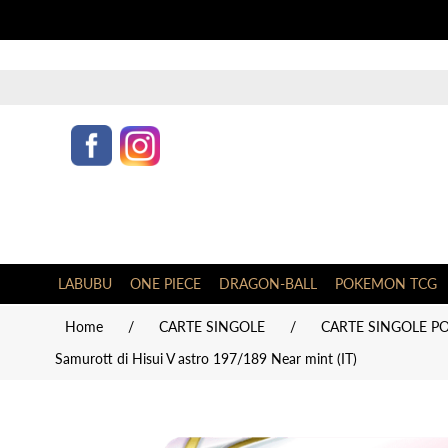
LABUBU
ONE PIECE
DRAGON-BALL
POKEMON TCG
Home
/
CARTE SINGOLE
/
CARTE SINGOLE PO
Samurott di Hisui V astro 197/189 Near mint (IT)