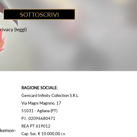
privacy
(leggi)
RAGIONE SOCIALE:
Gemcard Infinity Collection S.R.L.
Via Magni Magnino, 17
51031 - Agliana (PT)
P.I.: 02096680471
REA PT 619012
Pokemon-
Cap. Soc. € 10.000,00 i.v.