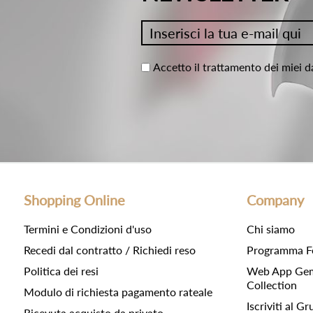
Accetto il trattamento dei miei d
Shopping Online
Company
Termini e Condizioni d'uso
Chi siamo
Recedi dal contratto / Richiedi reso
Programma F
Politica dei resi
Web App Gemc
Collection
Modulo di richiesta pagamento rateale
Iscriviti al 
Ricevuta acquisto da privato