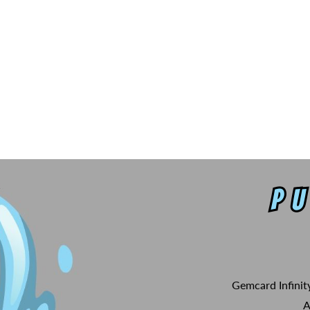
Gemcard Infinit
A