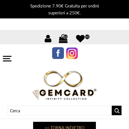
Spedizione 7.90€ Gratuita per ordini
superiori a 250€.
(0)
(0)
<< TORNA INDIETRO