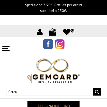
Spedizione 7.90€ Gratuita per ordini
superiori a 250€.
(0)
(0)
<< TORNA INDIETRO