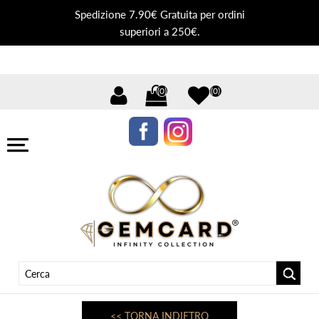
Spedizione 7.90€ Gratuita per ordini
superiori a 250€.
(0)
(0)
<< TORNA INDIETRO