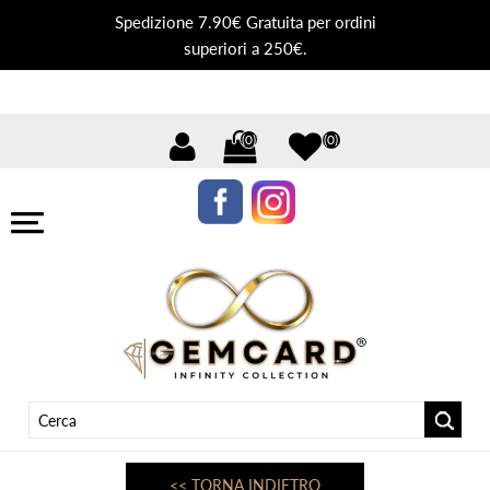
Spedizione 7.90€ Gratuita per ordini
superiori a 250€.
(0)
(0)
<< TORNA INDIETRO