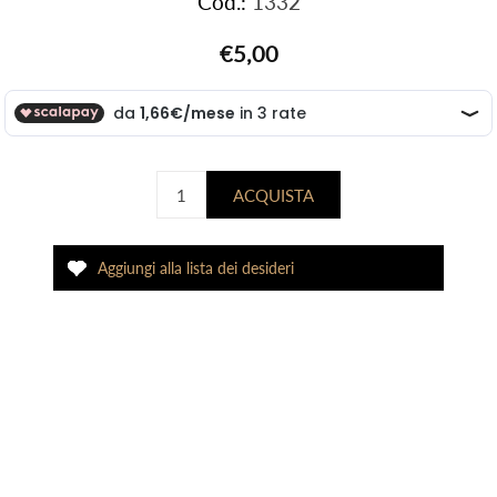
Cod.:
1332
€5,00