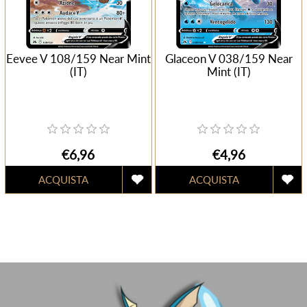
Eevee V 108/159 Near Mint
Glaceon V 038/159 Near
(IT)
Mint (IT)
€6,96
€4,96