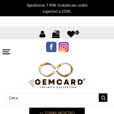
Spedizione 7.90€ Gratuita per ordini
superiori a 250€.
(0)
(0)
<< TORNA INDIETRO