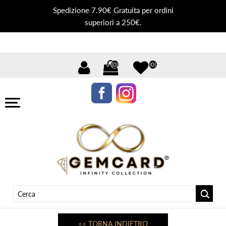
Spedizione 7.90€ Gratuita per ordini
superiori a 250€.
(0)
(0)
<< TORNA INDIETRO