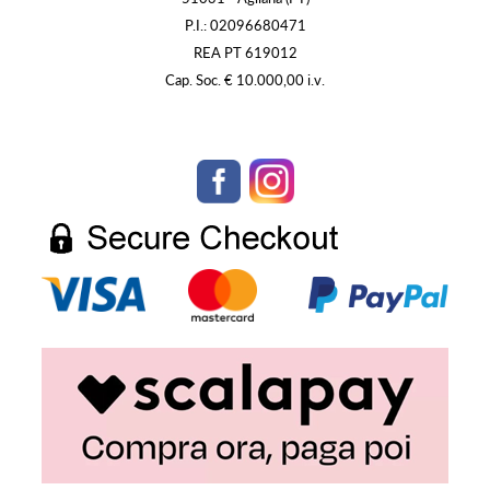
P.I.: 02096680471
REA PT 619012
Cap. Soc. € 10.000,00 i.v.