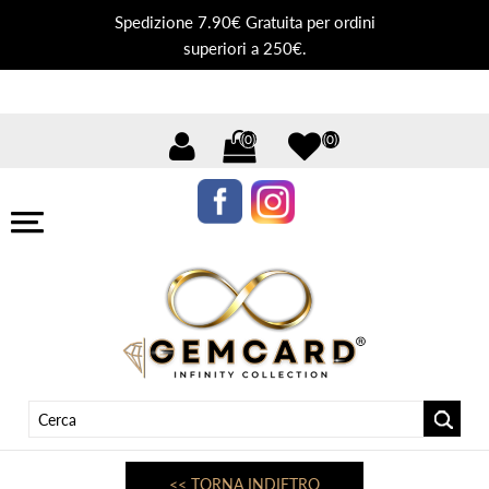
Spedizione 7.90€ Gratuita per ordini
superiori a 250€.
(0)
(0)
<< TORNA INDIETRO