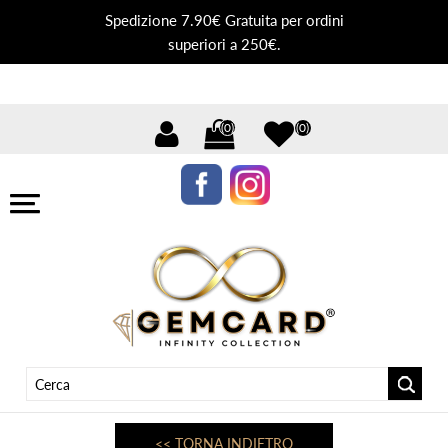
Spedizione 7.90€ Gratuita per ordini
superiori a 250€.
(0)
(0)
<< TORNA INDIETRO