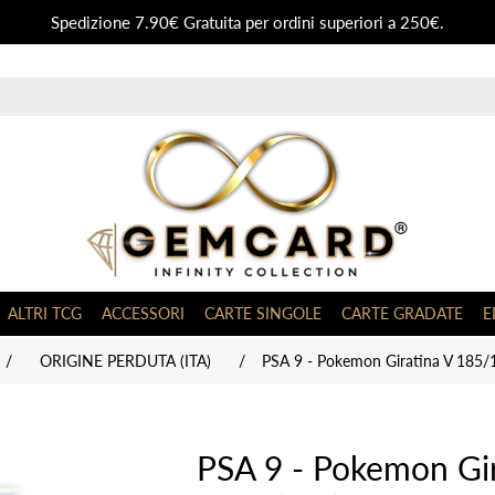
Spedizione 7.90€ Gratuita per ordini superiori a 250€.
ALTRI TCG
ACCESSORI
CARTE SINGOLE
CARTE GRADATE
E
/
ORIGINE PERDUTA (ITA)
/
PSA 9 - Pokemon Giratina V 185/1
PSA 9 - Pokemon Gir