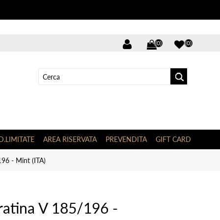
(0)
(0)
D.LIMITATE
AREA RISERVATA
PREVENDITA
GIFT CARD
96 - Mint (ITA)
atina V 185/196 -