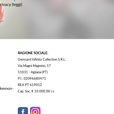
privacy
(leggi)
RAGIONE SOCIALE:
Gemcard Infinity Collection S.R.L.
Via Magni Magnino, 17
51031 - Agliana (PT)
P.I.: 02096680471
REA PT 619012
Pokemon-
Cap. Soc. € 10.000,00 i.v.