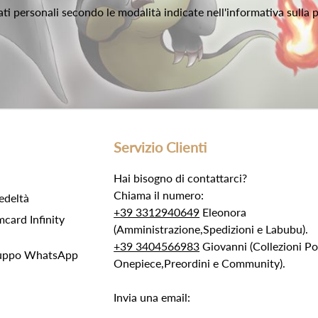
ati personali secondo le modalità indicate nell'informativa sulla 
Servizio Clienti
Hai bisogno di contattarci?
Chiama il numero:
edeltà
+39 3312940649
Eleonora
ard Infinity
(Amministrazione,Spedizioni e Labubu).
+39 3404566983
Giovanni (Collezioni 
Gruppo WhatsApp
Onepiece,Preordini e Community).
Invia una email: