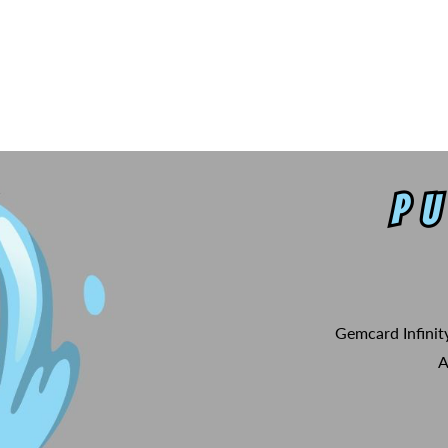
Gemcard Infinit
A