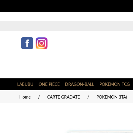
LABUBU
ONE PIECE
DRAGON-BALL
POKEMON TCG
Home
/
CARTE GRADATE
/
POKEMON (ITA)