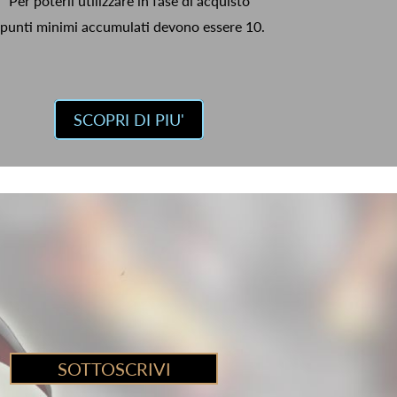
Per poterli utilizzare in fase di acquisto
 punti minimi accumulati devono essere 10.
SCOPRI DI PIU'