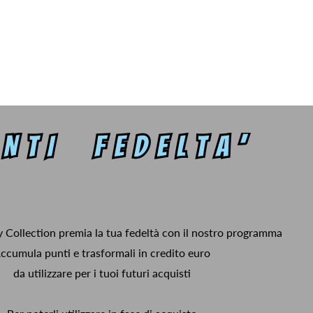
y Collection premia la tua fedeltà con il nostro programma
ccumula punti e trasformali in credito euro
da utilizzare per i tuoi futuri acquisti