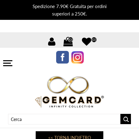
Spedizione 7.90€ Gratuita per ordini
superiori a 250€.
(0)
(0)
<< TORNA INDIETRO