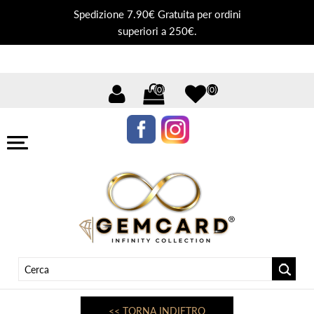
Spedizione 7.90€ Gratuita per ordini
superiori a 250€.
(0)
(0)
<< TORNA INDIETRO