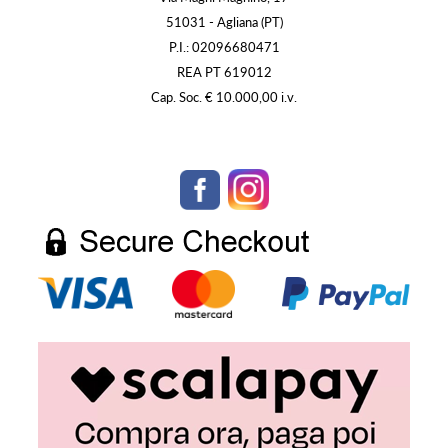
51031 - Agliana (PT)
P.I.: 02096680471
REA PT 619012
Cap. Soc. € 10.000,00 i.v.