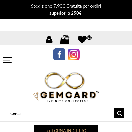
Spedizione 7.90€ Gratuita per ordini
superiori a 250€.
(0)
(0)
<< TORNA INDIETRO