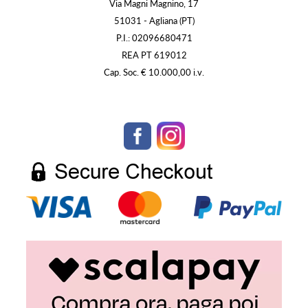
Via Magni Magnino, 17
51031 - Agliana (PT)
P.I.: 02096680471
REA PT 619012
Cap. Soc. € 10.000,00 i.v.