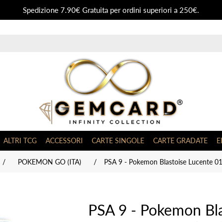
Spedizione 7.90€ Gratuita per ordini superiori a 250€.
ALTRI TCG
ACCESSORI
CARTE SINGOLE
CARTE GRADATE
E
/
POKEMON GO (ITA)
/
PSA 9 - Pokemon Blastoise Lucente 01
PSA 9 - Pokemon Bla