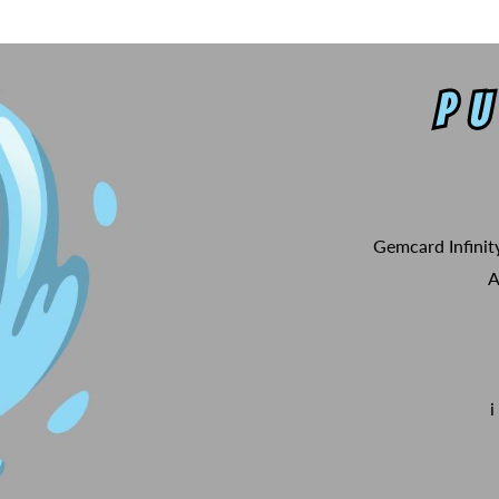
Gemcard Infinit
A
i