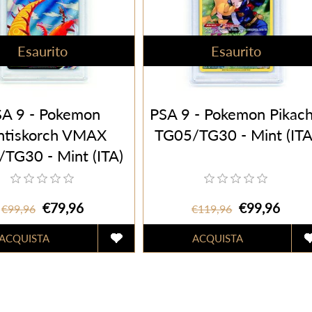
Esaurito
Esaurito
A 9 - Pokemon
PSA 9 - Pokemon Pikac
ntiskorch VMAX
TG05/TG30 - Mint (ITA
TG30 - Mint (ITA)
€79,96
€99,96
€99,96
€119,96