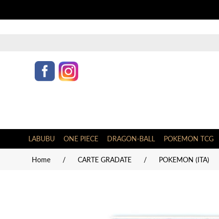
LABUBU
ONE PIECE
DRAGON-BALL
POKEMON TCG
Home
/
CARTE GRADATE
/
POKEMON (ITA)