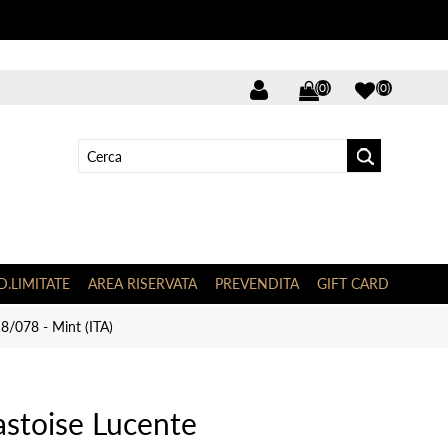
(0)
(0)
D.LIMITATE
AREA RISERVATA
PREVENDITA
GIFT CARD
8/078 - Mint (ITA)
stoise Lucente