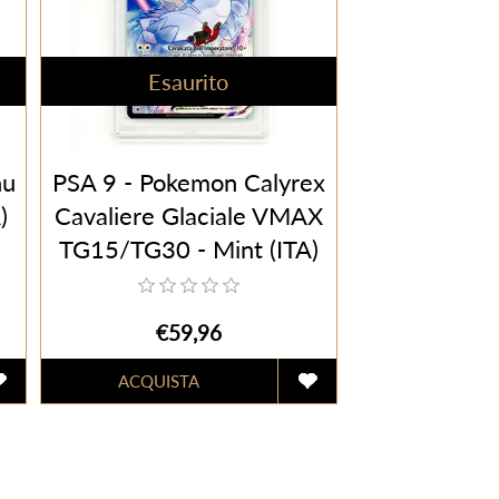
Esaurito
hu
PSA 9 - Pokemon Calyrex
)
Cavaliere Glaciale VMAX
TG15/TG30 - Mint (ITA)
€59,96