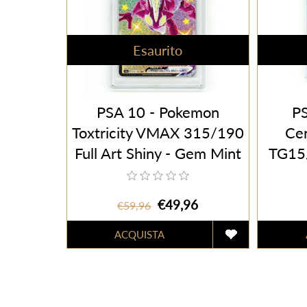
Esaurito
PSA 10 - Pokemon
PS
Toxtricity VMAX 315/190
Ce
Full Art Shiny - Gem Mint
TG15/
(JAP)
€49,96
€59,96