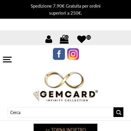
Spedizione 7.90€ Gratuita per ordini
superiori a 250€.
(0)
(0)
<< TORNA INDIETRO