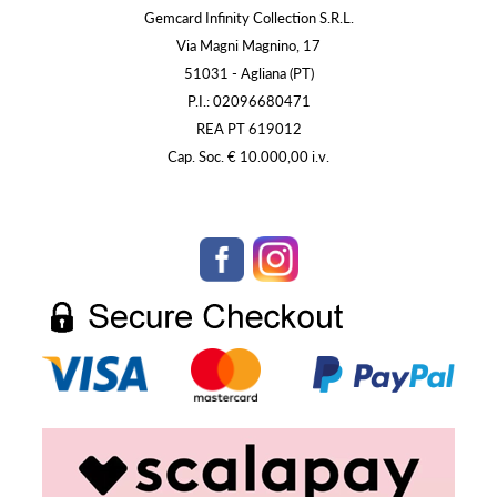
Gemcard Infinity Collection S.R.L.
Via Magni Magnino, 17
51031 - Agliana (PT)
P.I.: 02096680471
REA PT 619012
Cap. Soc. € 10.000,00 i.v.