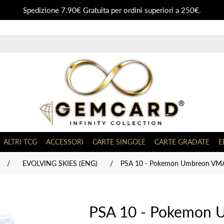
Spedizione 7.90€ Gratuita per ordini superiori a 250€.
ALTRI TCG
ACCESSORI
CARTE SINGOLE
CARTE GRADATE
E
/
EVOLVING SKIES (ENG)
/
PSA 10 - Pokemon Umbreon VMAX
PSA 10 - Pokemon