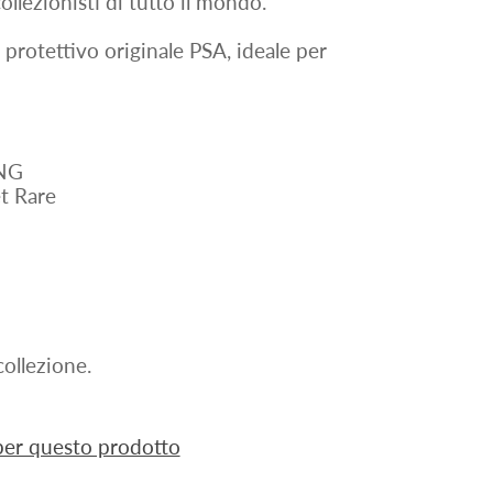
ollezionisti di tutto il mondo.
 protettivo originale PSA, ideale per
ENG
t Rare
ollezione.
 per questo prodotto