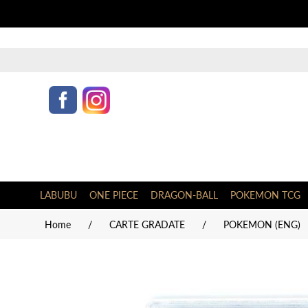
LABUBU
ONE PIECE
DRAGON-BALL
POKEMON TCG
Home
/
CARTE GRADATE
/
POKEMON (ENG)