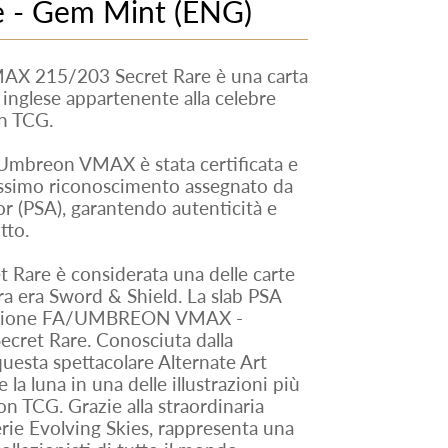
e - Gem Mint (ENG)
X 215/203 Secret Rare è una carta
inglese appartenente alla celebre
on TCG.
 Umbreon VMAX è stata certificata e
ssimo riconoscimento assegnato da
r (PSA), garantendo autenticità e
tto.
are è considerata una delle carte
era era Sword & Shield. La slab PSA
ficazione FA/UMBREON VMAX -
ecret Rare. Conosciuta dalla
sta spettacolare Alternate Art
a luna in una delle illustrazioni più
on TCG. Grazie alla straordinaria
rie Evolving Skies, rappresenta una