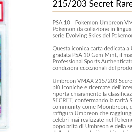
215/203 Secret Rar
PSA 10 - Pokemon Umbreon VMA
Pokemon da collezione in lingua 
serie Evolving Skies del Pokem
Questa iconica carta dedicata a
gradata PSA 10 Gem Mint, il ma
Professional Sports Authenticato
condizioni eccezionali del prodo
Umbreon VMAX 215/203 Secret R
più iconiche e ricercate dell'int
riporta chiaramente la classi
SECRET, confermando la rarità S
community come Moonbreon, que
raffigura Umbreon che raggiunge l
celebri mai realizzate nel Pokem
popolarità di Umbreon e della se