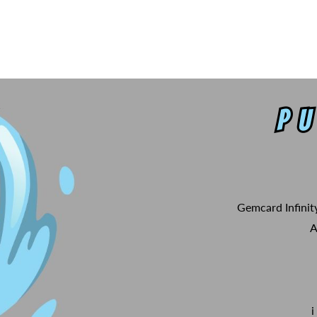
Gemcard Infinit
A
i