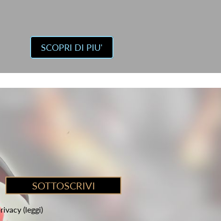
SCOPRI DI PIU'
privacy
(leggi)