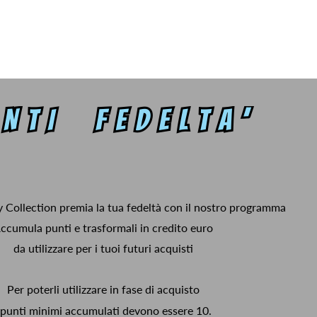
y Collection premia la tua fedeltà con il nostro programma
ccumula punti e trasformali in credito euro
da utilizzare per i tuoi futuri acquisti
Per poterli utilizzare in fase di acquisto
 punti minimi accumulati devono essere 10.