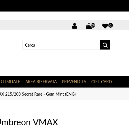
(0)
(0)
D.LIMITATE
AREA RISERVATA
PREVENDITA
GIFT CARD
 215/203 Secret Rare - Gem Mint (ENG)
 Umbreon VMAX