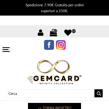
Spedizione 7.90€ Gratuita per ordini
superiori a 250€.
(0)
(0)
<< TORNA INDIETRO