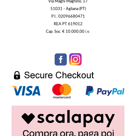
Via Magni Magnino, 17
51031 - Agliana (PT)
P.I.: 02096680471
REA PT 619012
Cap. Soc. € 10.000,00 i.v.