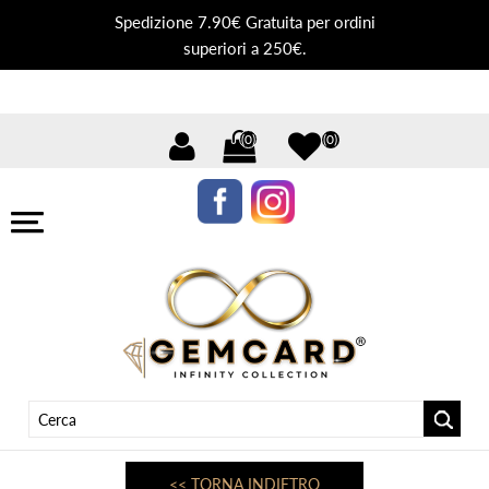
Spedizione 7.90€ Gratuita per ordini
superiori a 250€.
(0)
(0)
<< TORNA INDIETRO