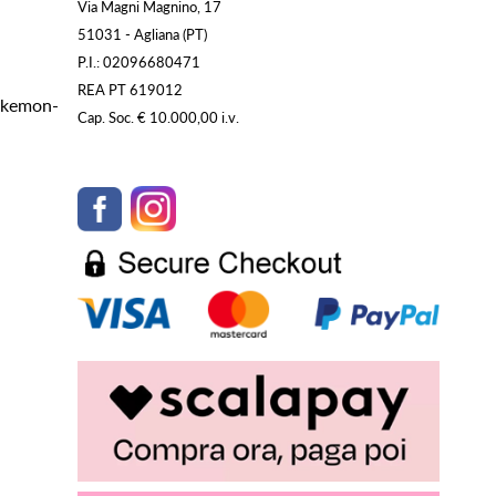
Via Magni Magnino, 17
51031 - Agliana (PT)
P.I.: 02096680471
REA PT 619012
Pokemon-
Cap. Soc. € 10.000,00 i.v.