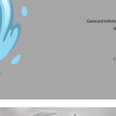
Gemcard Infinit
A
i