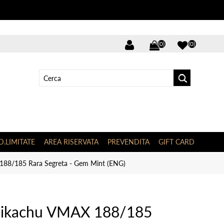
(0)
(0)
D.LIMITATE
AREA RISERVATA
PREVENDITA
GIFT CARD
88/185 Rara Segreta - Gem Mint (ENG)
Pikachu VMAX 188/185