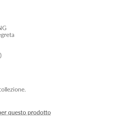
ENG
greta
)
ollezione.
 per questo prodotto