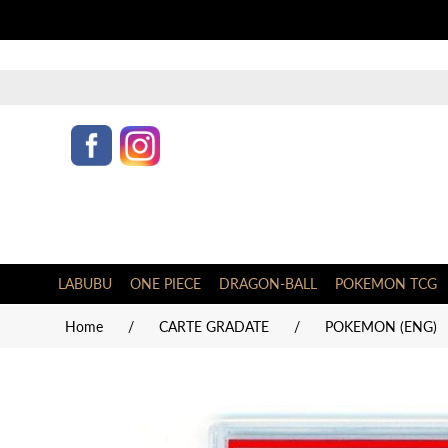
LABUBU
ONE PIECE
DRAGON-BALL
POKEMON TCG
Home
/
CARTE GRADATE
/
POKEMON (ENG)