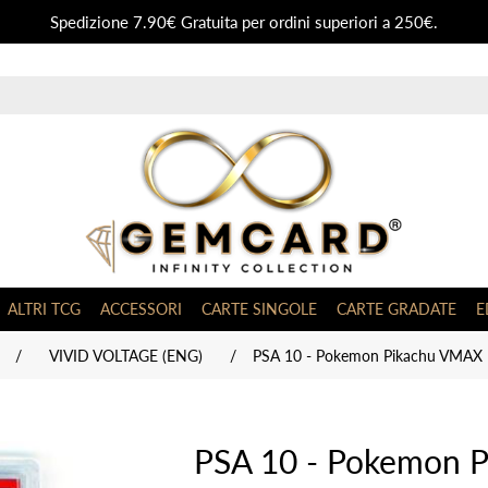
Spedizione 7.90€ Gratuita per ordini superiori a 250€.
ALTRI TCG
ACCESSORI
CARTE SINGOLE
CARTE GRADATE
E
/
VIVID VOLTAGE (ENG)
/
PSA 10 - Pokemon Pikachu VMAX 1
PSA 10 - Pokemon 