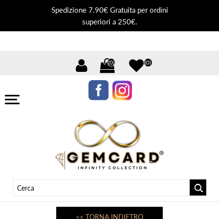
Spedizione 7.90€ Gratuita per ordini
superiori a 250€.
(0)
(0)
<< TORNA INDIETRO