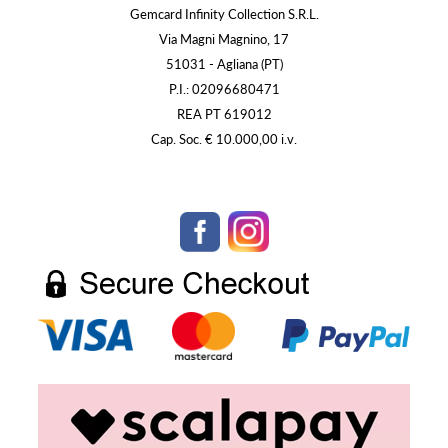
Gemcard Infinity Collection S.R.L.
Via Magni Magnino, 17
51031 - Agliana (PT)
P.I.: 02096680471
REA PT 619012
Cap. Soc. € 10.000,00 i.v.