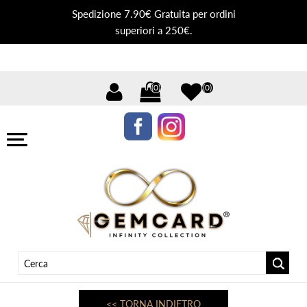
Spedizione 7.90€ Gratuita per ordini
superiori a 250€.
(0)
(0)
<< TORNA INDIETRO