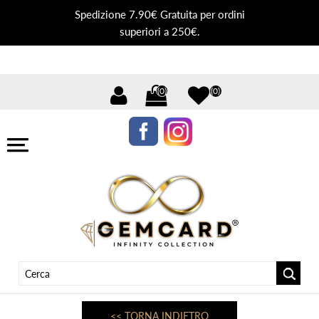
Spedizione 7.90€ Gratuita per ordini
superiori a 250€.
(0)
(0)
<< TORNA INDIETRO