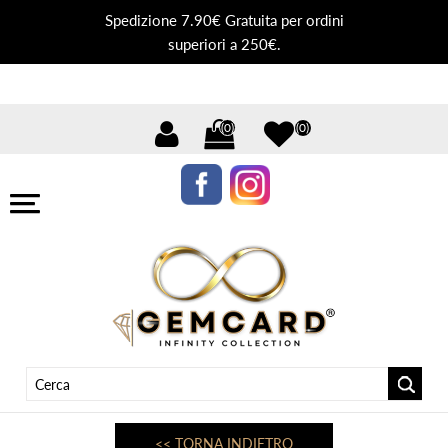
Spedizione 7.90€ Gratuita per ordini
superiori a 250€.
(0)
(0)
<< TORNA INDIETRO