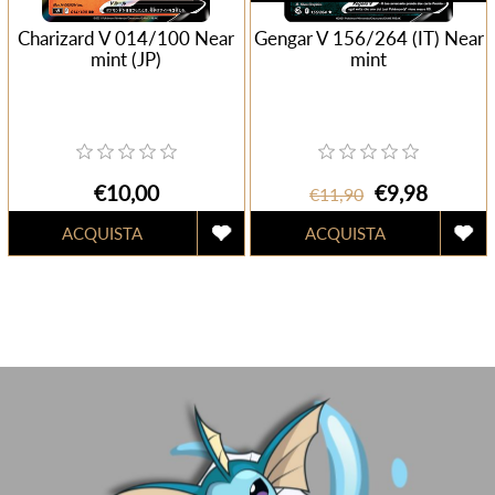
Charizard V 014/100 Near
Gengar V 156/264 (IT) Near
mint (JP)
mint
€10,00
€9,98
€11,90