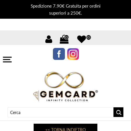
Spedizione 7.90€ Gratuita per ordini
superiori a 250€.
(0)
(0)
<< TORNA INDIETRO