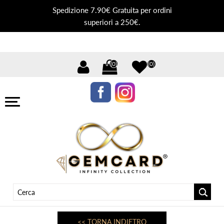
Spedizione 7.90€ Gratuita per ordini
superiori a 250€.
(0)
(0)
<< TORNA INDIETRO