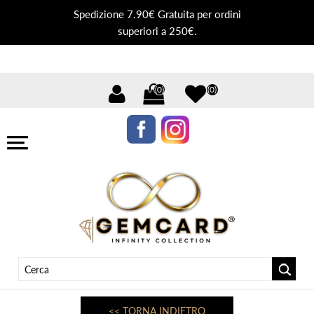
Spedizione 7.90€ Gratuita per ordini
superiori a 250€.
(0)
(0)
<< TORNA INDIETRO