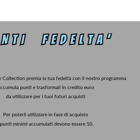
y Collection premia la tua fedeltà con il nostro programma
ccumula punti e trasformali in credito euro
da utilizzare per i tuoi futuri acquisti
Per poterli utilizzare in fase di acquisto
 punti minimi accumulati devono essere 10.