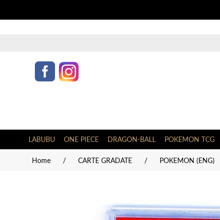
LABUBU
ONE PIECE
DRAGON-BALL
POKEMON TCG
Home
/
CARTE GRADATE
/
POKEMON (ENG)