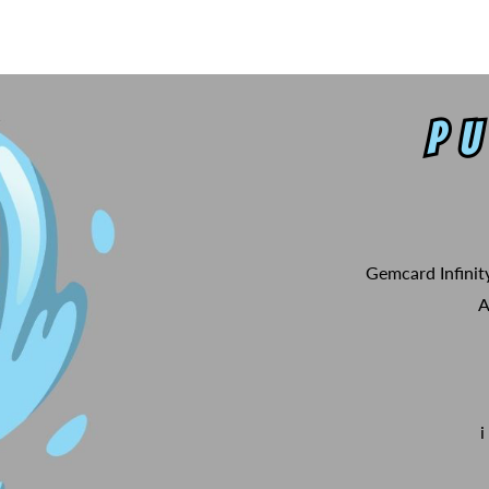
Gemcard Infinit
A
i