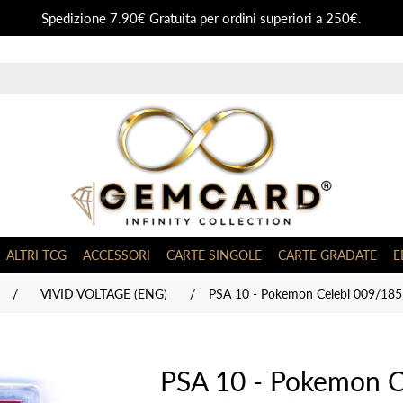
Spedizione 7.90€ Gratuita per ordini superiori a 250€.
ALTRI TCG
ACCESSORI
CARTE SINGOLE
CARTE GRADATE
E
/
VIVID VOLTAGE (ENG)
/
PSA 10 - Pokemon Celebi 009/185
PSA 10 - Pokemon C