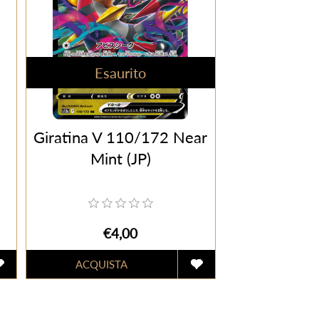
Esaurito
Giratina V 110/172 Near
Mint (JP)
€4,00