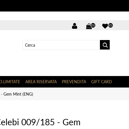
(0)
(0)
D.LIMITATE
AREA RISERVATA
PREVENDITA
GIFT CARD
 - Gem Mint (ENG)
elebi 009/185 - Gem