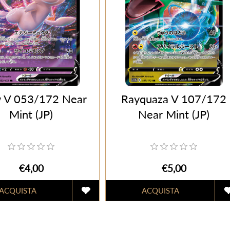
 V 053/172 Near
Rayquaza V 107/172
Mint (JP)
Near Mint (JP)
€4,00
€5,00