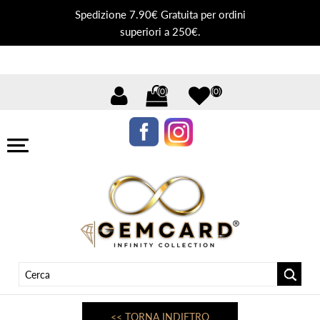
Spedizione 7.90€ Gratuita per ordini
superiori a 250€.
(0)
(0)
<< TORNA INDIETRO