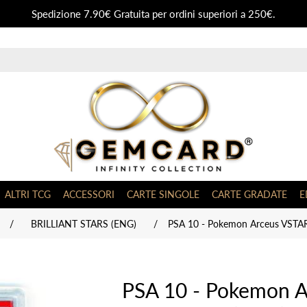
Spedizione 7.90€ Gratuita per ordini superiori a 250€.
ALTRI TCG
ACCESSORI
CARTE SINGOLE
CARTE GRADATE
E
/
BRILLIANT STARS (ENG)
/
PSA 10 - Pokemon Arceus VSTA
PSA 10 - Pokemon 