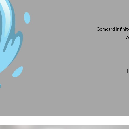
Gemcard Infinit
A
i