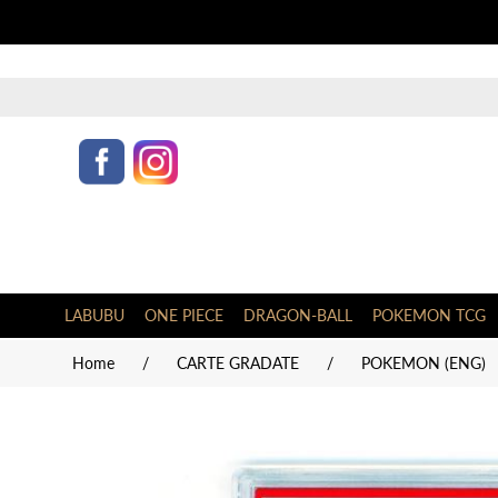
LABUBU
ONE PIECE
DRAGON-BALL
POKEMON TCG
Home
/
CARTE GRADATE
/
POKEMON (ENG)