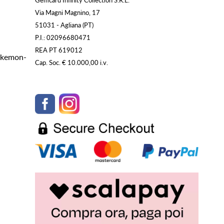
Gemcard Infinity Collection S.R.L.
Via Magni Magnino, 17
51031 - Agliana (PT)
P.I.: 02096680471
REA PT 619012
Pokemon-
Cap. Soc. € 10.000,00 i.v.