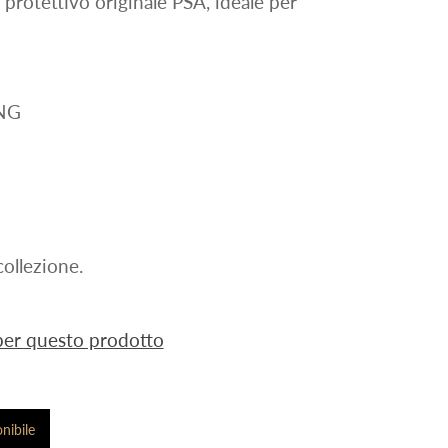
 protettivo originale PSA, ideale per
ENG
ollezione.
 per questo prodotto