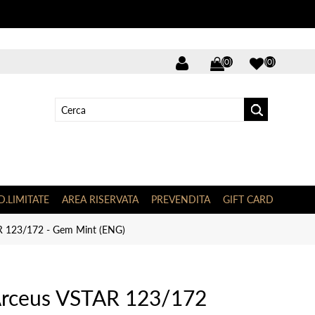
(0)
(0)
D.LIMITATE
AREA RISERVATA
PREVENDITA
GIFT CARD
R 123/172 - Gem Mint (ENG)
Arceus VSTAR 123/172