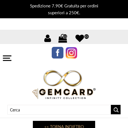
Spedizione 7.90€ Gratuita per ordini
superiori a 250€.
(0)
(0)
<< TORNA INDIETRO