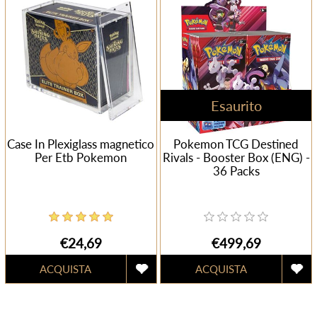
Esaurito
Case In Plexiglass magnetico
Pokemon TCG Destined
Per Etb Pokemon
Rivals - Booster Box (ENG) -
36 Packs
€24,69
€499,69