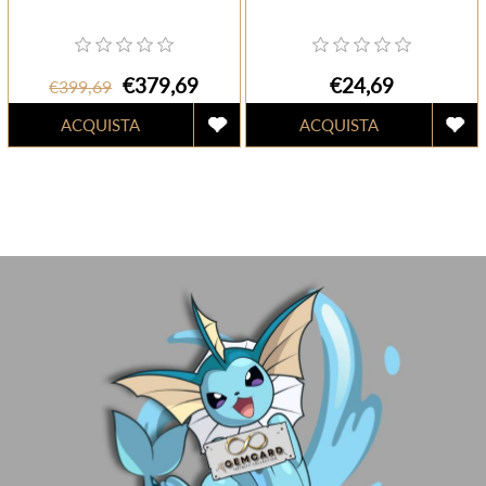
€379,69
€24,69
€399,69