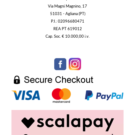
Via Magni Magnino, 17
51031 - Agliana (PT)
P.I.: 02096680471
REA PT 619012
Cap. Soc. € 10.000,00 i.v.