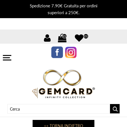
Spedizione 7.90€ Gratuita per ordini
superiori a 250€.
(0)
(0)
<< TORNA INDIETRO