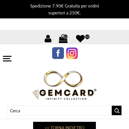
Spedizione 7.90€ Gratuita per ordini
superiori a 250€.
(0)
(0)
<< TORNA INDIETRO