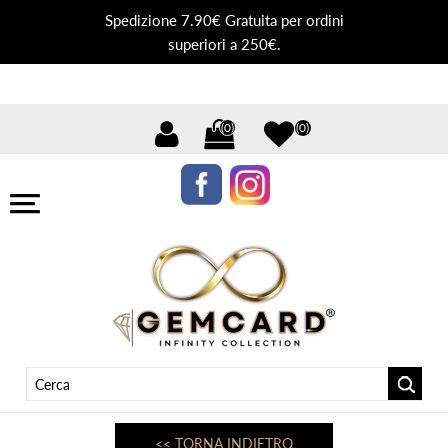
Spedizione 7.90€ Gratuita per ordini
superiori a 250€.
(0)
(0)
<< TORNA INDIETRO