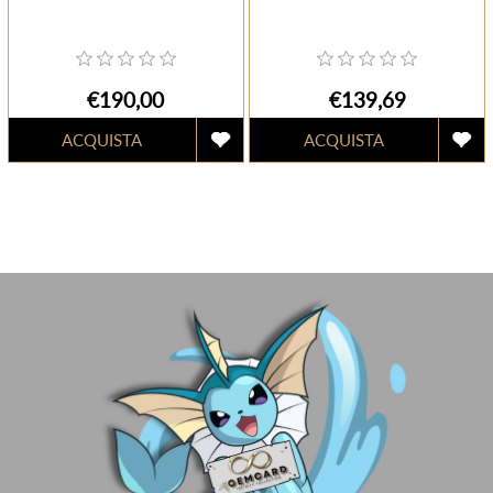
€190,00
€139,69