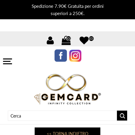
Spedizione 7.90€ Gratuita per ordini
superiori a 250€.
(0)
(0)
<< TORNA INDIETRO