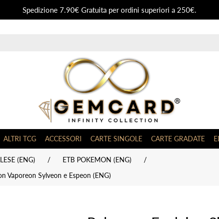
Spedizione 7.90€ Gratuita per ordini superiori a 250€.
ALTRI TCG
ACCESSORI
CARTE SINGOLE
CARTE GRADATE
E
ESE (ENG)
/
ETB POKEMON (ENG)
/
ceon Vaporeon Sylveon e Espeon (ENG)