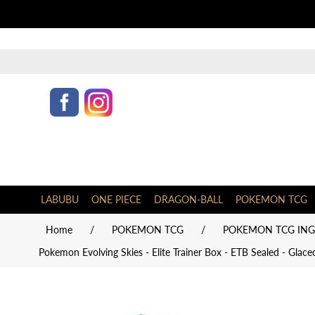
LABUBU
ONE PIECE
DRAGON-BALL
POKEMON TCG
Home
/
POKEMON TCG
/
POKEMON TCG INGL
Pokemon Evolving Skies - Elite Trainer Box - ETB Sealed - Gla