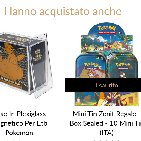
Hanno acquistato anche
Esaurito
se In Plexiglass
Mini Tin Zenit Regale -
gnetico Per Etb
Box Sealed - 10 Mini Ti
Pokemon
(ITA)