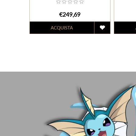
Umbreon Jolteon e
Flareon (ENG)
€249,69