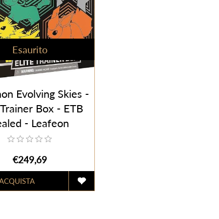
Esaurito
n Evolving Skies -
 Trainer Box - ETB
ealed - Leafeon
breon Jolteon e
Flareon (ENG)
€249,69