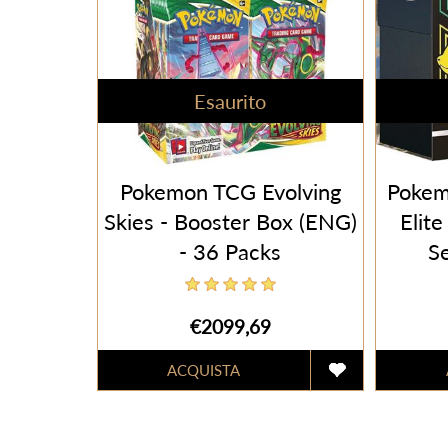
Esaurito
Pokemon TCG Evolving
Pokemo
Skies - Booster Box (ENG)
Elite
- 36 Packs
S
Um
€2099,69