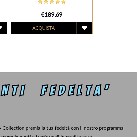
€189,69
y Collection premia la tua fedeltà con il nostro programma
ccumula punti e trasformali in credito euro