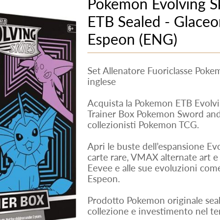
Pokemon Evolving Ski
ETB Sealed - Glaceo
Espeon (ENG)
Set Allenatore Fuoriclasse Poke
inglese
Acquista la Pokemon ETB Evolving
Trainer Box Pokemon Sword and S
collezionisti Pokemon TCG.
Apri le buste dell’espansione Ev
carte rare, VMAX alternate art e 
Eevee e alle sue evoluzioni com
Espeon.
Prodotto Pokemon originale seal
collezione e investimento nel t