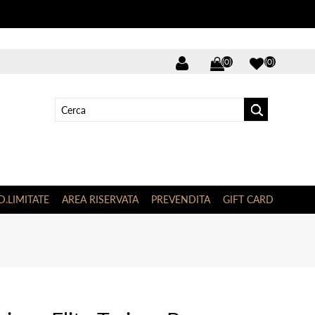
(0)
(0)
D.LIMITATE
AREA RISERVATA
PREVENDITA
GIFT CARD