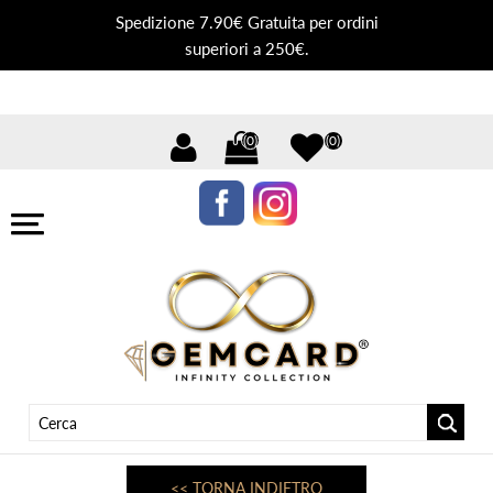
Spedizione 7.90€ Gratuita per ordini
superiori a 250€.
(0)
(0)
<< TORNA INDIETRO