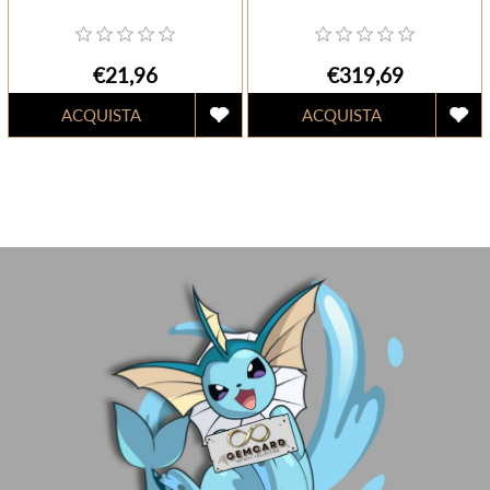
€21,96
€319,69