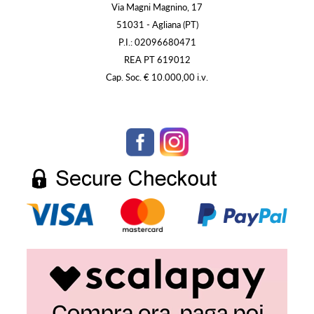
Via Magni Magnino, 17
51031 - Agliana (PT)
P.I.: 02096680471
REA PT 619012
Cap. Soc. € 10.000,00 i.v.