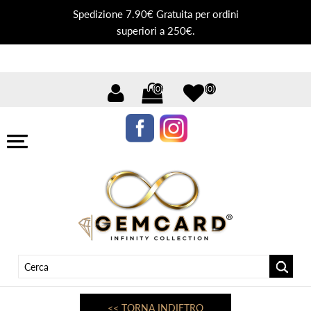
Spedizione 7.90€ Gratuita per ordini
superiori a 250€.
(0)
(0)
<< TORNA INDIETRO