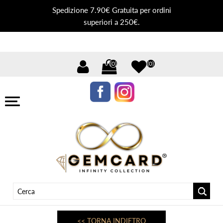
Spedizione 7.90€ Gratuita per ordini
superiori a 250€.
(0)
(0)
<< TORNA INDIETRO