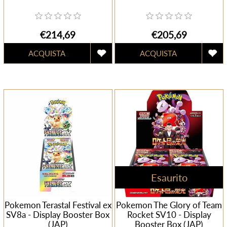
€214,69
€205,69
Esaurito
Pokemon Terastal Festival ex
Pokemon The Glory of Team
SV8a - Display Booster Box
Rocket SV10 - Display
(JAP)
Booster Box (JAP)