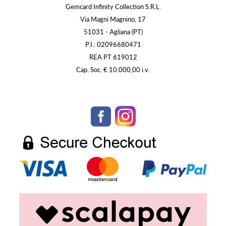
Gemcard Infinity Collection S.R.L.
Via Magni Magnino, 17
51031 - Agliana (PT)
P.I.: 02096680471
REA PT 619012
Cap. Soc. € 10.000,00 i.v.