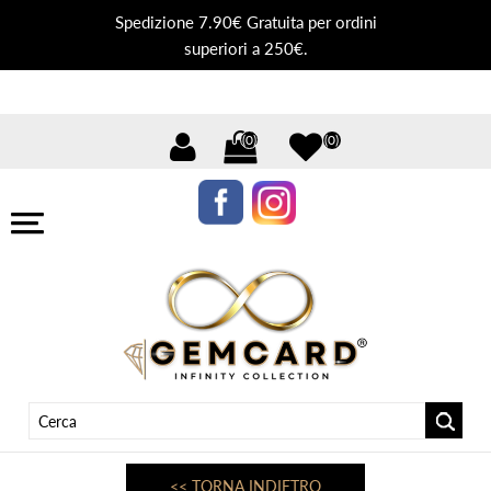
Spedizione 7.90€ Gratuita per ordini
superiori a 250€.
(0)
(0)
<< TORNA INDIETRO