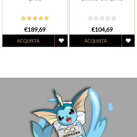
€189,69
€104,69