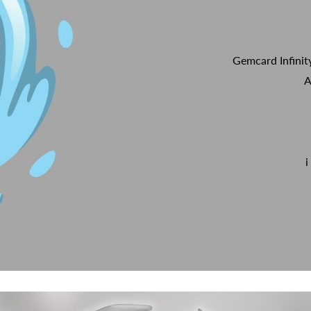
Gemcard Infinit
A
i