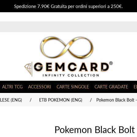
Spedizione 7.90€ Gratuita per ordini superiori a 250€.
ALTRI TCG
ACCESSORI
CARTE SINGOLE
CARTE GRADATE
E
ESE (ENG)
/
ETB POKEMON (ENG)
/
Pokemon Black Bolt - 
Pokemon Black Bolt -