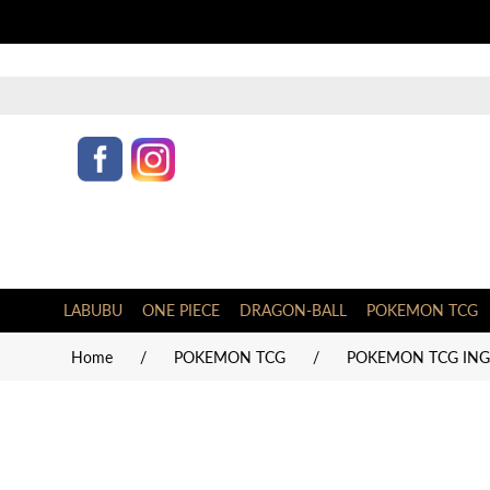
LABUBU
ONE PIECE
DRAGON-BALL
POKEMON TCG
Home
/
POKEMON TCG
/
POKEMON TCG INGL