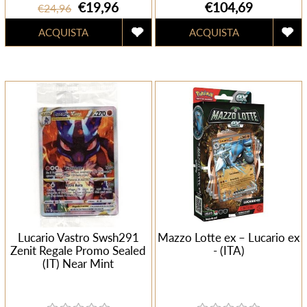
€19,96
€104,69
€24,96
Lucario Vastro Swsh291
Mazzo Lotte ex – Lucario ex
Zenit Regale Promo Sealed
- (ITA)
(IT) Near Mint