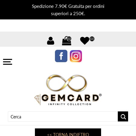
Spedizione 7.90€ Gratuita per ordini
superiori a 250€.
(0)
(0)
<< TORNA INDIETRO