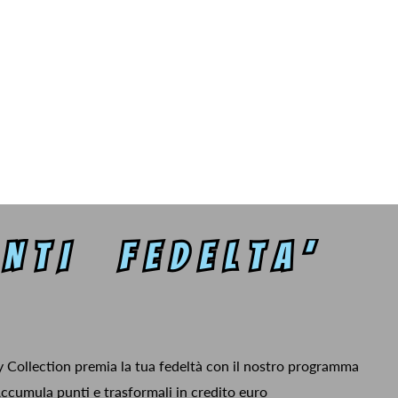
y Collection premia la tua fedeltà con il nostro programma
ccumula punti e trasformali in credito euro