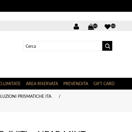
(0)
(0)
D.LIMITATE
AREA RISERVATA
PREVENDITA
GIFT CARD
LUZIONI PRISMATICHE ITA
/