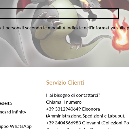
ati personali secondo le modalità indicate nell'informativa sulla 
Servizio Clienti
Hai bisogno di contattarci?
Chiama il numero:
edeltà
+39 3312940649
Eleonora
ard Infinity
(Amministrazione,Spedizioni e Labubu).
+39 3404566983
Giovanni (Collezioni 
Gruppo WhatsApp