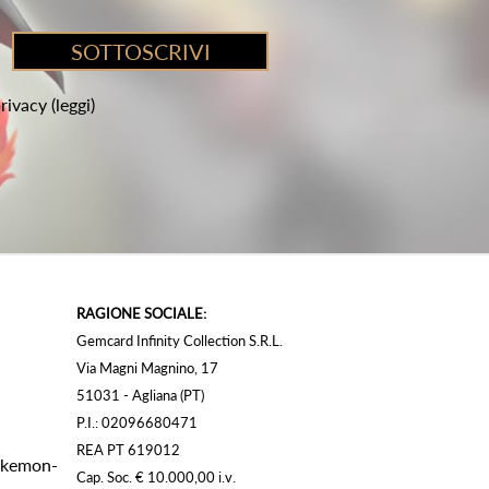
privacy
(leggi)
RAGIONE SOCIALE:
Gemcard Infinity Collection S.R.L.
Via Magni Magnino, 17
51031 - Agliana (PT)
P.I.: 02096680471
REA PT 619012
Pokemon-
Cap. Soc. € 10.000,00 i.v.