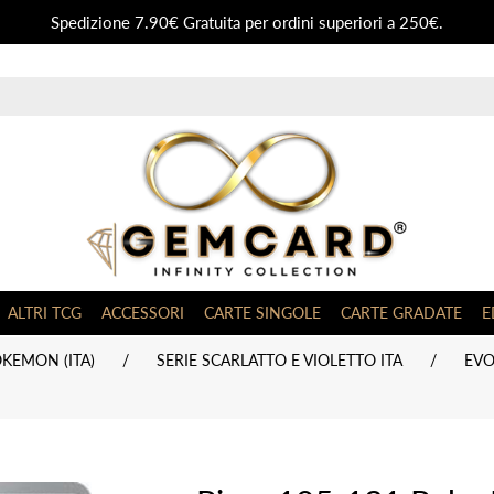
Spedizione 7.90€ Gratuita per ordini superiori a 250€.
ALTRI TCG
ACCESSORI
CARTE SINGOLE
CARTE GRADATE
E
KEMON (ITA)
/
SERIE SCARLATTO E VIOLETTO ITA
/
EVO