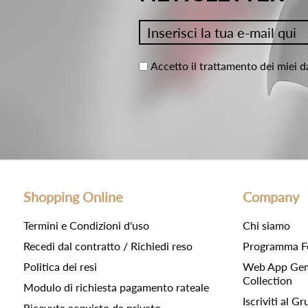
Accetto il trattamento dei miei d
Shopping Online
Company
Termini e Condizioni d'uso
Chi siamo
Recedi dal contratto / Richiedi reso
Programma F
Politica dei resi
Web App Gemc
Collection
Modulo di richiesta pagamento rateale
Iscriviti al 
Ricevuta acquisto da privato