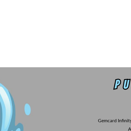
Gemcard Infinit
A