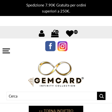
Spedizione 7.90€ Gratuita per ordini
superiori a 250€.
(0)
(0)
<< TORNA INDIETRO