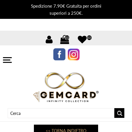
Spedizione 7.90€ Gratuita per ordini
superiori a 250€.
(0)
(0)
<< TORNA INDIETRO